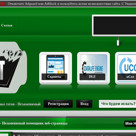
IPT
. Отключите Adguard или Adblock и пользуйтесь всеми возможностями сайта. С Уваже
Статьи
Скрипты
DLE
uCoz
Регистрация
Вход
ко тегов - Незаменимый
 - Незаменимый помощник веб-страницы
Мне 