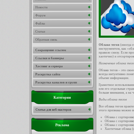
Новости
Форум
Файлы
Статьи
Обратная связь
Облако тегов
(иногда е
инструментом, как «обла
Сокращение ссылок
правило снизу. Если про
хаотично) и отсортиров
Ссылки и баннеры
Назначение облака тего
Хостинг и сервера
Облако тегов – это свое
всегда интуитивно поня
Раскрутка сайта
объеме информации.
Раскрутка каналов и групп
Грамотное использовани
или его отдельные стра
больше внимания, а на 
Категории
Виды облака тегов
Все облака тегов практ
Статьи для веб-мастеров
этого признака можно в
Облака с сортировко
Облака с сортировк
Облака с сортировк
Реклама
Хаотичные облака (в