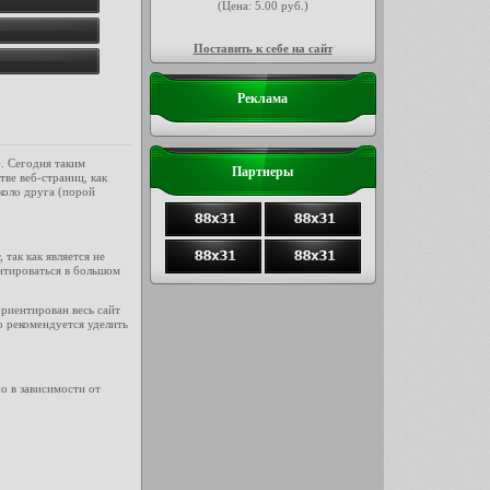
(Цена: 5.00 руб.)
Поставить к себе на сайт
Реклама
). Сегодня таким
Партнеры
ве веб-страниц, как
коло друга (порой
так как является не
нтироваться в большом
ориентирован весь сайт
о рекомендуется уделить
о в зависимости от