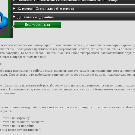
Название:
Облако тегов - Незаменимый помощник веб-страницы
Категория:
Статьи для веб-мастеров
Добавил:
vw7_quantum
Вернуться назад
го называют
метками
, иногда просто ключевыми словами) – это список категорий (ярлыков
ко тегов», пользуются практически все разработчики сайтов, его можно найти на большинст
сто говорить, то облако тегов – ничто иное, как набор гиперссылок, расположенных друг о
анных в определенном порядке.
в
образная навигация по сайту, однако заменить оно эту самую навигацию оно вряд ли сможет, 
тным. Скорее всего, это небольшое дополнение, которое должно помочь пользователю орие
е облака тегов позволяет веб-разработчику дать понять посетителю, на какие именно темы 
нички. Правильное визуальное оформление гиперссылок в таком облаке может указать, на чт
что меньше.
ически похожи между собой, но в них есть отличие – принцип сортировки элементов. Именн
ыделить:
й тегов по алфавиту
ой тегов по важности элемента
ой тегов по их подобию
 них вовсе нет сортировки)