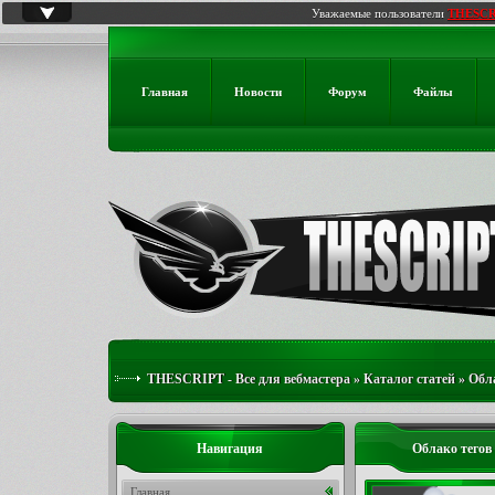
Уважаемые пользователи
THESCR
Главная
Новости
Форум
Файлы
THESCRIPT - Все для вебмастера
»
Каталог статей
»
Обла
помощник веб-страницы
Навигация
Облако тегов
Главная