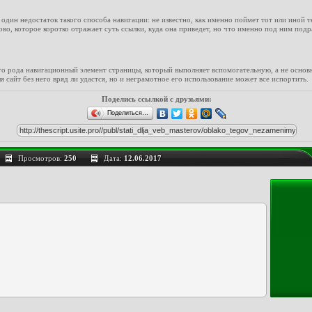
дин недостаток такого способа навигации: не известно, как именно поймет тот или иной те
ово, которое коротко отражает суть ссылки, куда она приведет, но что именно под ним подр
его рода навигационный элемент страницы, который выполняет вспомогательную, а не осно
я сайт без него вряд ли удастся, но и неграмотное его использование может все испортить.
Поделись ссылкой с друзьями:
Поделиться…
Просмотров:
250
Дата:
12.06.2017