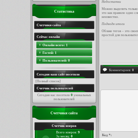
Недостатки
Можно выделить только о
Статистика
это как правило одно сл
неизвестно.
Подводя итоги
Счетчики сайта
Облако тегов – это сво
простой для пользовател
Сейчас онлайн
Онлайн всего:
1
Гостей:
1
Пользователей:
0
Комментариев:
0
Сегодня наш сайт посетили
[
Полный список
]
Счетчик пользователей
Сегодня нас посетило
0
уникальных
пользователей
Счетчики сайта
Счетчик юзеров
Всего юзеров:
9
Код *:
За месяц:
0