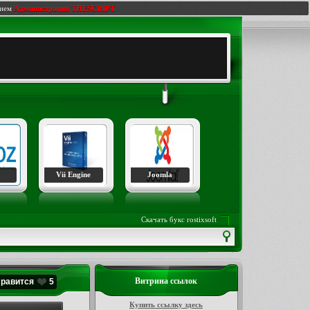
нием
Администрация THESCRIPT
Vii Engine
Joomla
Скачать букс rostixsoft
Витрина ссылок
Нравится
5
Купить ссылку здесь