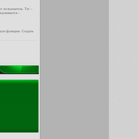
г пользователь. Тег –
азумевается –
вную функцию. Создать