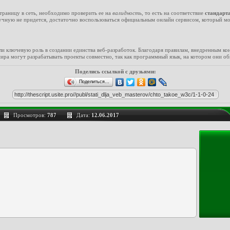
раницу в сеть, необходимо проверить ее на
валидность
, то есть на соответствие
стандар
учную не придется, достаточно воспользоваться официальным онлайн сервисом, который мо
и ключевую роль в создании единства веб-разработок. Благодаря правилам, внедренным к
мира могут разрабатывать проекты совместно, так как программный язык, на котором они об
Поделись ссылкой с друзьями:
Поделиться…
Просмотров:
787
Дата:
12.06.2017