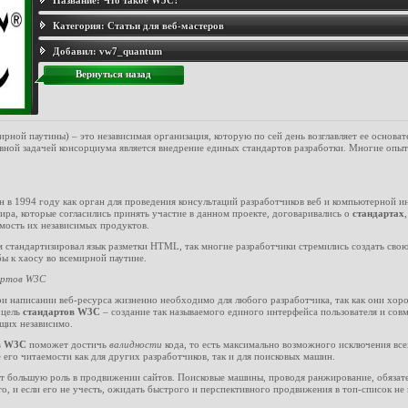
Название:
Что такое W3C?
Категория:
Статьи для веб-мастеров
Добавил:
vw7_quantum
Вернуться назад
ной паутины) – это независимая организация, которую по сей день возглавляет ее основат
вной задачей консорциума является внедрение единых стандартов разработки. Многие опы
.
 в 1994 году как орган для проведения консультаций разработчиков веб и компьютерной и
ра, которые согласились принять участие в данном проекте, договаривались о
стандартах
мость их независимых продуктов.
 стандартизировал язык разметки HTML, так многие разработчики стремились создать свою
бы к хаосу во всемирной паутине.
артов W3C
и написании веб-ресурса жизненно необходимо для любого разработчика, так как они хор
 цель
стандартов W3C
– создание так называемого единого интерфейса пользователя и совм
щих независимо.
в W3С
поможет достичь
валидности
кода, то есть максимально возможного исключения вс
 его читаемости как для других разработчиков, так и для поисковых машин.
 большую роль в продвижении сайтов. Поисковые машины, проводя ранжирование, обязате
о, и если его не учесть, ожидать быстрого и перспективного продвижения в топ-список не 