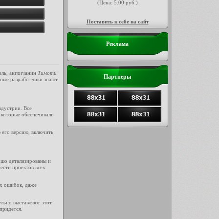
(Цена: 5.00 руб.)
Поставить к себе на сайт
Реклама
ель, англичанин
Тимоти
Партнеры
тные разработчики знают
ндустрии. Все
, которые обеспечивали
 его версию, включить
ошо детализированы и
ести проектов всех
ех ошибок, даже
льно выставляют этот
придется.