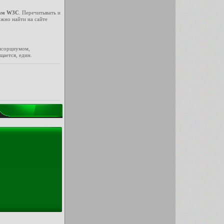
там W3C
. Перечитывать и
жно найти на сайте
онсорциумом,
щается, един.