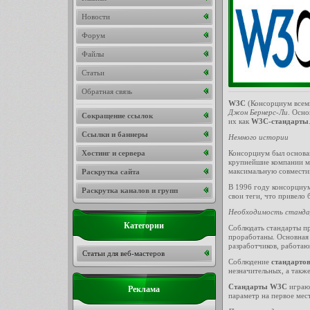
Новости
Форум
Файлы
Статьи
Обратная связь
W3C
(Консорциум всемир
Джон Бернерс-Ли
. Осно
Сокращение ссылок
их как
W3C-стандарты
Ссылки и баннеры
Немного истории
Консорциум был основан
Хостинг и сервера
крупнейшие компании ми
максимальную совмести
Раскрутка сайта
В 1996 году консорциум
Раскрутка каналов и групп
свои теги, что привело 
Необходимость станд
Категории
Соблюдать стандарты пр
проработаны. Основная
разработчиков, работаю
Статьи для веб-мастеров
Соблюдение
стандарто
незначительных, а также
Стандарты W3C
играют
Реклама
параметр на первое мест