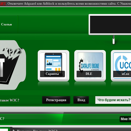
IPT
. Отключите Adguard или Adblock и пользуйтесь всеми возможностями сайта. С Уваже
Статьи
Скрипты
DLE
uCoz
Регистрация
Вход
 такое W3C?
3C?
Мне 