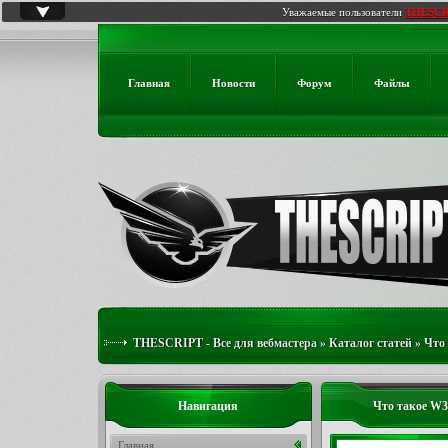
Уважаемые пользователи
THESCR
Главная
Новости
Форум
Файлы
THESCRIPT - Все для вебмастера
»
Каталог статей
»
Что
Навигация
Что такое W
Главная