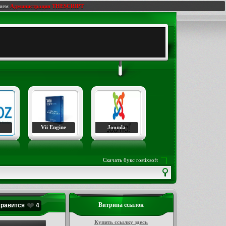
нием
Администрация THESCRIPT
Vii Engine
Joomla
Скачать букс rostixsoft
Витрина ссылок
Нравится
4
Купить ссылку здесь