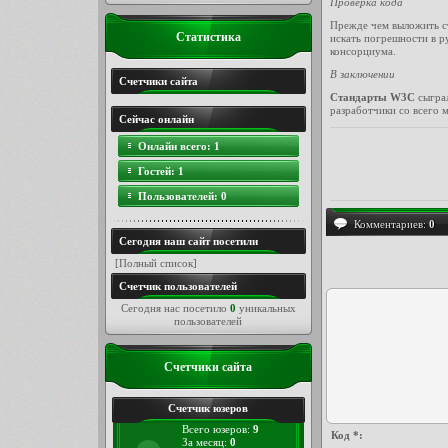
Проверка кода
Прежде чем выложить ст
Статистика
искать погрешности в р
консорциума.
В заключении
Счетчики сайта
Стандарты W3C
сыграл
разработчики со всего 
Сейчас онлайн
Онлайн всего:
1
Гостей:
1
Пользователей:
0
Комментариев:
0
Сегодня наш сайт посетили
[
Полный список
]
Счетчик пользователей
Сегодня нас посетило
0
уникальных
пользователей
Счетчики сайта
Счетчик юзеров
Всего юзеров:
9
Код *:
За месяц:
0