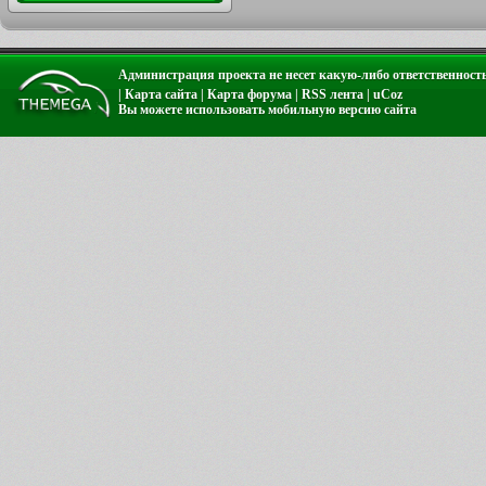
Администрация проекта не несет какую-либо ответственност
|
Карта сайта
|
Карта форума
|
RSS лента
|
uCoz
Вы можете использовать
мобильную версию сайта