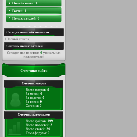
Онлайн всего:
1
Гостей:
1
Пользователей:
0
Сегодня наш сайт посетили
[
Полный список
]
Счетчик пользователей
Сегодня нас посетило
0
уникальных
пользователей
Счетчики сайта
Счетчик юзеров
Всего юзеров:
9
За месяц:
0
За неделю:
0
За вчера:
0
Сегодня:
0
Счетчик материалов
Всего файлов:
199
Всего новостей:
2
Всего статей:
26
Темы форума:
0