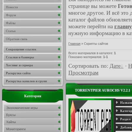
странице вы можете
Гото
Новости
многое другое. И всё это
Форум
каталог файлов обновляет
Файлы
можете перейти на
главн
Статьи
нужную информацию в кат
Обратная связь
Главная
»
Скрипты сайтов
Сокращение ссылок
Всего материалов в каталоге
:
1
Показано материалов
:
1-1
Ссылки и баннеры
Сортировать по
:
Дате
·
Н
Хостинг и сервера
Просмотрам
Раскрутка сайта
Раскрутка каналов и групп
TORRENTPIER AUROCHS V2.2.1
Категории
Назван
Экономические игры
Категор
Буксы
Раздел:
Хайпы
Добави
Мониторинги