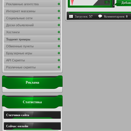
Добав
Рекламные агентства
Интернет магазины
Загрузок:
57
Комментариев:
0
Социальные сети
Доски объявлений
Хостинги
Торрент трекеры
Обменные пункты
Браузерные игры
API Скрипты
Различные скрипты
Реклама
Статистика
Счетчики сайта
Сейчас онлайн