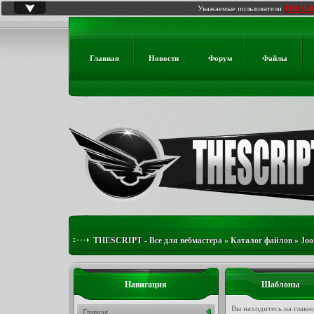
Уважаемые пользователи
THESCR
Главная
Новости
Форум
Файлы
THESCRIPT - Все для вебмастера
»
Каталог файлов
»
Joo
Навигация
Шаблоны
Вы находитесь на главн
Главная