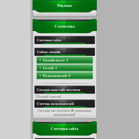
Реклама
Статистика
Счетчики сайта
Сейчас онлайн
Онлайн всего:
1
Гостей:
1
Пользователей:
0
Сегодня наш сайт посетили
[
Полный список
]
Счетчик пользователей
Сегодня нас посетило
0
уникальных
пользователей
Счетчики сайта