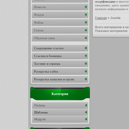
модификации
и многое 
ежедневно, здесь храни
Новости
нужную информацию в к
Форум
Главная
»
Joomla
Файлы
Всего материалов в ка
Статьи
Показано материалов
:
Обратная связь
Сокращение ссылок
Ссылки и баннеры
Хостинг и сервера
Раскрутка сайта
Раскрутка каналов и групп
Категории
Релизы
Шаблоны
Модули