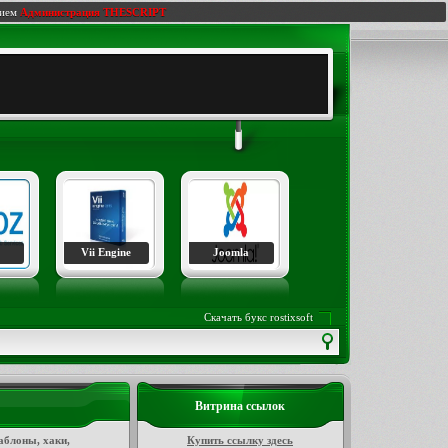
нием
Администрация THESCRIPT
Vii Engine
Joomla
Скачать букс rostixsoft
Витрина ссылок
аблоны, хаки,
Купить ссылку здесь