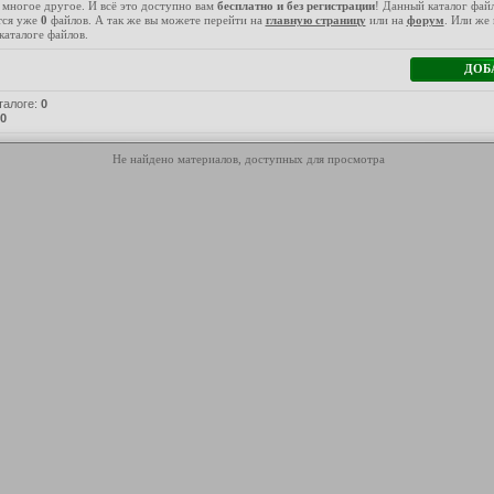
многое другое. И всё это доступно вам
бесплатно и без регистрации
! Данный каталог фай
тся уже
0
файлов. А так же вы можете перейти на
главную страницу
или на
форум
. Или же
аталоге файлов.
талоге
:
0
0
Не найдено материалов, доступных для просмотра