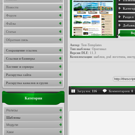
Назван
Новости
Категор
Форум
Раздел:
Файлы
Добави
Статьи
Ве
Обратная связь
Автор
: Test-Templates
Тип шаблона
: Оригинал
Сокращение ссылок
Версия DLE
: 11.3
Комплектация
: шаблон, psd логотипа, инст
Ссылки и баннеры
Хостинг и сервера
Раскрутка сайта
Раскрутка каналов и групп
Загрузок:
116
Комментариев:
0
Категории
Релизы
Шаблоны
Модули
Хаки