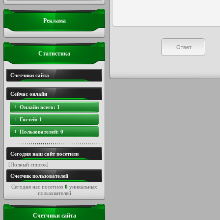
Реклама
Статистика
Счетчики сайта
Сейчас онлайн
Онлайн всего:
1
Гостей:
1
Пользователей:
0
Сегодня наш сайт посетили
[
Полный список
]
Счетчик пользователей
Сегодня нас посетило
0
уникальных
пользователей
Счетчики сайта