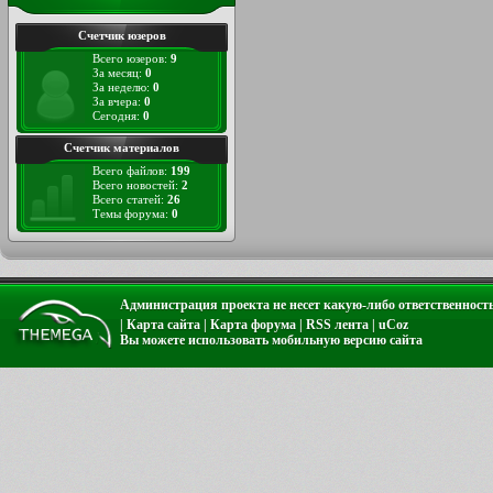
Счетчик юзеров
Всего юзеров:
9
За месяц:
0
За неделю:
0
За вчера:
0
Сегодня:
0
Счетчик материалов
Всего файлов:
199
Всего новостей:
2
Всего статей:
26
Темы форума:
0
Администрация проекта не несет какую-либо ответственност
|
Карта сайта
|
Карта форума
|
RSS лента
|
uCoz
Вы можете использовать
мобильную версию сайта