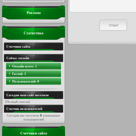
Реклама
Статистика
Счетчики сайта
Сейчас онлайн
Онлайн всего:
1
Гостей:
1
Пользователей:
0
Сегодня наш сайт посетили
[
Полный список
]
Счетчик пользователей
Сегодня нас посетило
0
уникальных
пользователей
Счетчики сайта