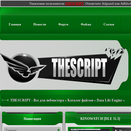
Уважаемые пользователи
THESCRIPT
. Отключите Adguard или Adbloc
Главная
Новости
Форум
Файлы
Статьи
THESCRIPT - Все для вебмастера
»
Каталог файлов
»
Data Life Engine
»
KINOWATCH [DLE 11.3]
Навигация
KINOWATCH [DLE 11.3]
Главная