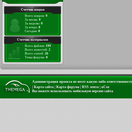
Счетчик юзеров
Всего юзеров:
9
За месяц:
0
За неделю:
0
За вчера:
0
Сегодня:
0
Счетчик материалов
Всего файлов:
199
Всего новостей:
2
Всего статей:
26
Темы форума:
0
Администрация проекта не несет какую-либо ответственност
|
Карта сайта
|
Карта форума
|
RSS лента
|
uCoz
Вы можете использовать
мобильную версию сайта