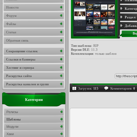
Назван
Новости
Категор
Форум
Раздел:
Файлы
Добави
Статьи
Ве
Обратная связь
Тип шаблона
: RIP
Версия DLE
: 11.3
Сокращение ссылок
Комплектация
: только шаблон
Ссылки и баннеры
Хостинг и сервера
Раскрутка сайта
Раскрутка каналов и групп
Загрузок:
115
Комментариев:
0
Категории
Релизы
Шаблоны
Модули
Хаки