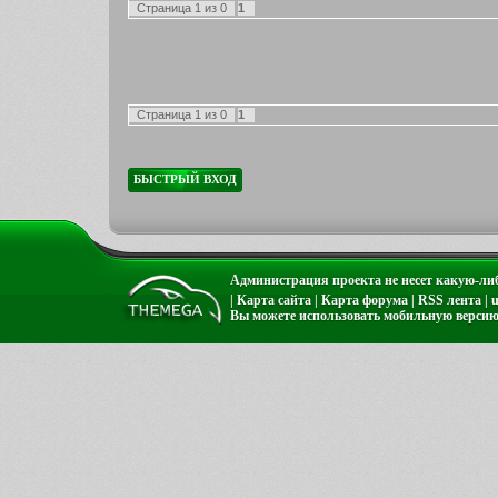
Страница
1
из
0
1
Страница
1
из
0
1
Администрация проекта не несет какую-либ
|
Карта сайта
|
Карта форума
|
RSS лента
|
Вы можете использовать
мобильную версию