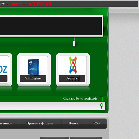
нием
Администрация THESCRIPT
Vii Engine
Joomla
Скачать букс rostixsoft
астники
Правила форума
Поиск
RSS