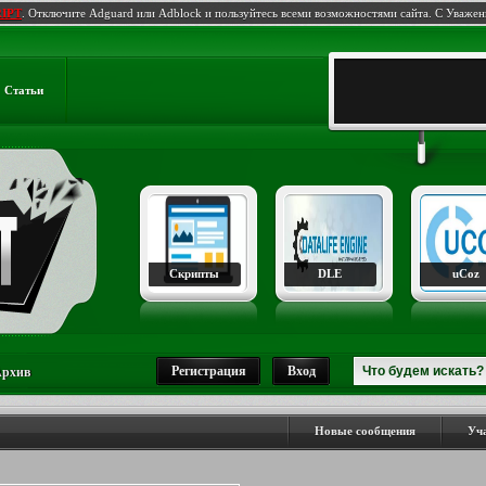
IPT
. Отключите Adguard или Adblock и пользуйтесь всеми возможностями сайта. С Уваже
Статьи
Скрипты
DLE
uCoz
Регистрация
Вход
рхив
Новые сообщения
Уч