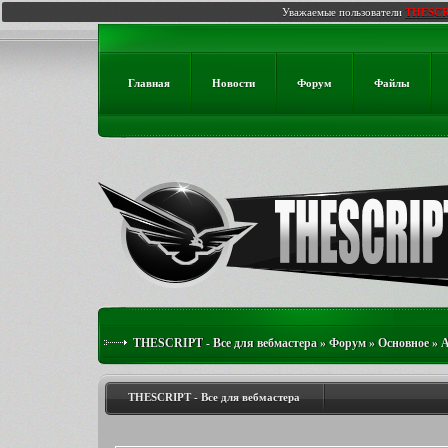
Уважаемые пользователи
THESCR
Главная
Новости
Форум
Файлы
THESCRIPT - Все для вебмастера
»
Форум
»
Основное
»
А
THESCRIPT - Все для вебмастера