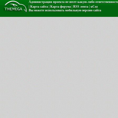
Администрация проекта не несет какую-либо ответственност
|
Карта сайта
|
Карта форума
|
RSS лента
|
uCoz
Вы можете использовать
мобильную версию сайта